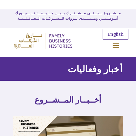
مــشــروع بــحــثــي مــشــتــرك بــيــن جــامــعــة نــيــويــورك
أبــوظــبــي ومــنــتــدى ثــروات للــشــركــات الــعــائــلــيــة
English
أخبار وفعاليات
أخــبــار المــشــروع