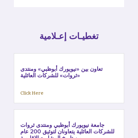
تغطيـات إعـلامية
تعاون بين «نيويورك أبوظبي» ومنتدى
«ثروات» للشركات العائلية
Click Here
جامعة نيويورك أبوظبي ومنتدى ثروات
للشركات العائلية يتعاونان لتوثيق 200 عام
من تاريخ المشاريع الإقليمية